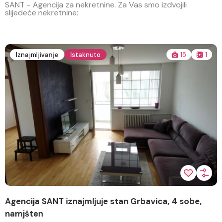
SANT - Agencija za nekretnine. Za Vas smo izdvojili
slijedeće nekretnine:
Iznajmljivanje
Istaknuto
15
1
Agencija SANT iznajmljuje stan Grbavica, 4 sobe,
M
namjšten