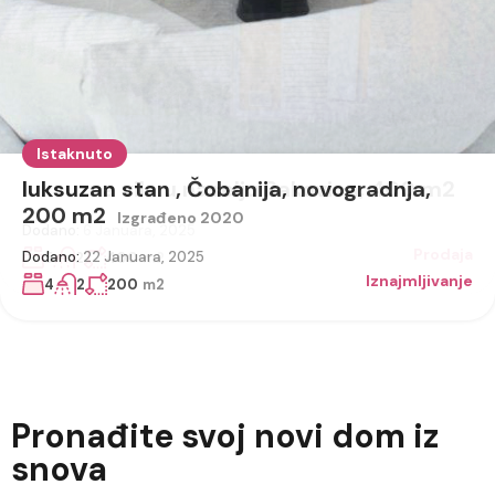
Istaknuto
Istaknuto
luksuzan stan , Čobanija, novogradnja,
luksuzna vila u naselju Rakovica, 400 m2
200 m2
Izgrađeno 2020
Dodano:
6 Januara, 2025
Prodaja
Dodano:
22 Januara, 2025
5
2
400
m2
Iznajmljivanje
4
2
200
m2
Pronađite svoj novi dom iz
snova