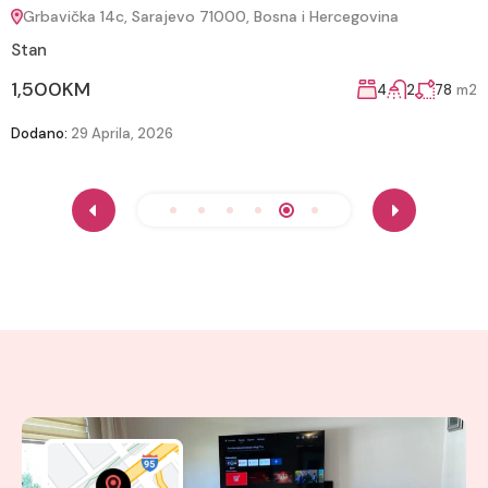
Grbavička 14c, Sarajevo 71000, Bosna i Hercegovina
Stan
K
81
1,500KM
4
2
78
m2
D
Dodano:
29 Aprila, 2026