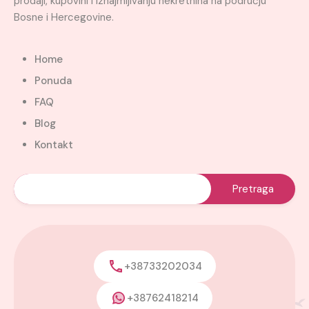
prodaji, kupovini i iznajmljivanju nekretnina na području
Bosne i Hercegovine.
Home
Ponuda
FAQ
Blog
Kontakt
+38733202034
+38762418214