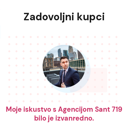
‘
Zadovoljni kupci
Moje iskustvo s Agencijom Sant 719
A
bilo je izvanredno.