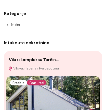
Kategorije
Kuća
Istaknute nekretnine
Vila u kompleksu Tarčin…
Vr
Vilovac, Bosna i Hercegovina
M
Her
Prodaja
Featured
P