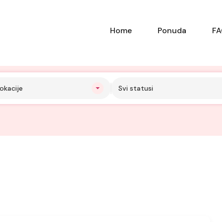
Home
Ponuda
F
okacije
Svi statusi