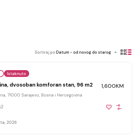
Sortiraj po:
Datum - od novog do starog
e
Istaknuto
ina, dvosoban komforan stan, 96 m2
1,600KM
na, 71000 Sarajevo, Bosna i Hercegovina
2
ta, 2026