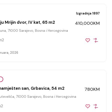
Izgradnja 1897
ju Mrijin dvor, IV kat, 65 m2
410,000KM
una, 71000 Sarajevo, Bosna i Hercegovina
m2
ruara, 2026
e
namješten san, Grbavica, 54 m2
780KM
tevelića, 71000 Sarajevo, Bosna i Hercegovina
m2