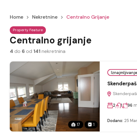
Home
Nekretnine
Centralno Grijanje
Property Feature
Centralno grijanje
4
do
6
od
141
nekretnina
Iznajmljivanj
Skenderpaš
Skenderpaši
m
2
1
96
Dodano:
25 Mar
17
1