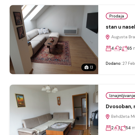
Prodaja
stan u nasel
Augusta Bra
4
2
65
Dodano:
27 Feb
13
Iznajmljivanj
Dvosoban, 
Behdžeta Mu
2
1
54