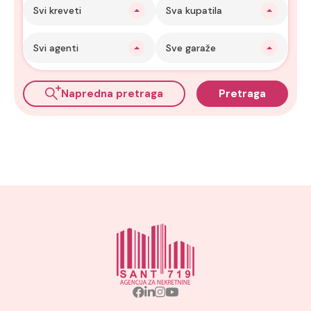
Svi kreveti
Sva kupatila
Svi agenti
Sve garaže
Napredna pretraga
Pretraga