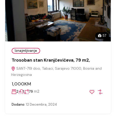
57
Iznajmljivanje
Trosoban stan Kranjčevićeva, 79 m2,
SANT-719 doo, Tabaci, Sarajevo 71000, Bosnia and
Herzegovina
1,000KM
m2
2
1
79
Dodano:
12 Decembra, 2024