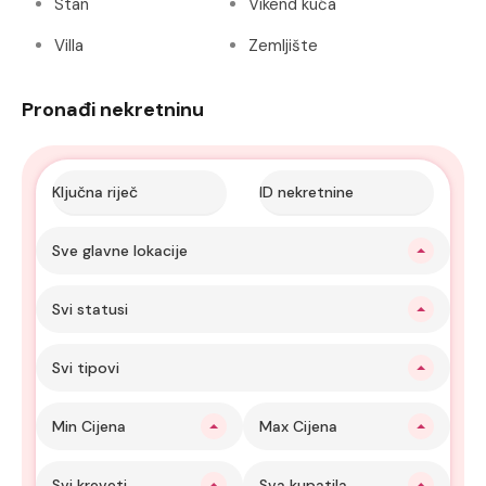
Stan
Vikend kuća
Villa
Zemljište
Pronađi nekretninu
Sve glavne lokacije
Svi statusi
Svi tipovi
Min Cijena
Max Cijena
Svi kreveti
Sva kupatila