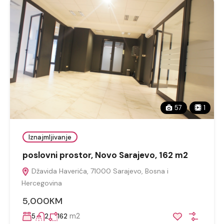
57
1
Iznajmljivanje
poslovni prostor, Novo Sarajevo, 162 m2
Džavida Haverića, 71000 Sarajevo, Bosna i
Hercegovina
5,000KM
m2
5
2
162