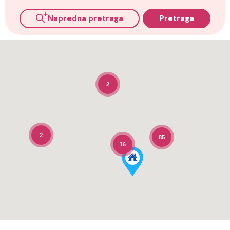
Napredna pretraga
Pretraga
2
2
85
16