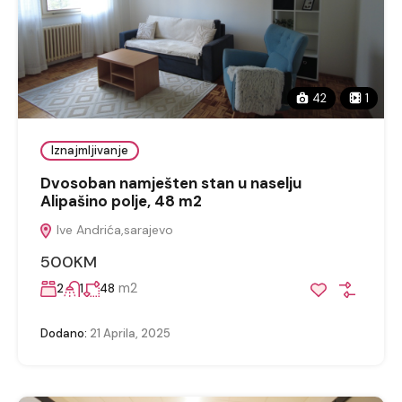
42
1
Iznajmljivanje
Dvosoban namješten stan u naselju
Alipašino polje, 48 m2
Ive Andrića,sarajevo
500KM
m2
2
1
48
Dodano:
21 Aprila, 2025