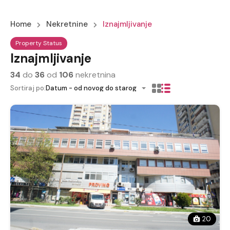
Home
Nekretnine
Iznajmljivanje
Property Status
Iznajmljivanje
34
do
36
od
106
nekretnina
Sortiraj po:
Datum - od novog do starog
20