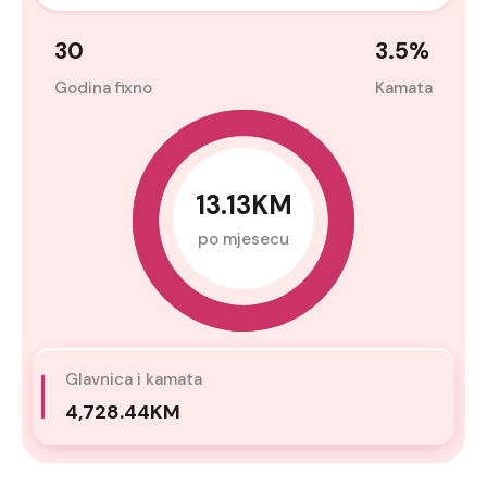
30
3.5
%
Godina fixno
Kamata
13.13KM
po mjesecu
Glavnica i kamata
4,728.44KM