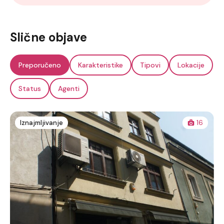
Slične objave
Preporučeno
Karakteristike
Tipovi
Lokacije
Status
Agenti
Iznajmljivanje
16