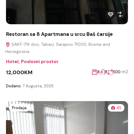
Restoran sa 8 Apartmana u srcu Baš ćarsije
SANT-719 doo, Tabaci, Sarajevo 71000, Bosnia and
Herzegovina
Hotel
,
Poslovni prostor
12,000KM
m2
8
8
500
Dodano:
7 Augusta, 2025
Prodaja
45