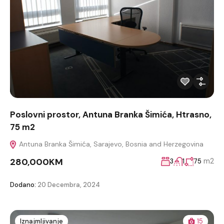
Poslovni prostor, Antuna Branka Šimića, Htrasno,
75 m2
Antuna Branka Šimića, Sarajevo, Bosnia and Herzegovina
280,000KM
m2
3
1
75
Dodano:
20 Decembra, 2024
Iznajmljivanje
15