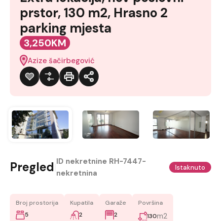
prstor, 130 m2, Hrasno 2
parking mjesta
3,250KM
Azize šačirbegović
ID nekretnine
RH-7447-
Pregled
|
Istaknuto
nekretnina
Broj prostorija
Kupatila
Garaže
Površina
5
2
2
m2
130