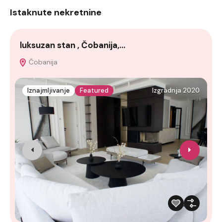
Istaknute nekretnine
luksuzan stan , Čobanija,…
A
Čobanija
Iznajmljivanje
Featured
Izgradnja 2020