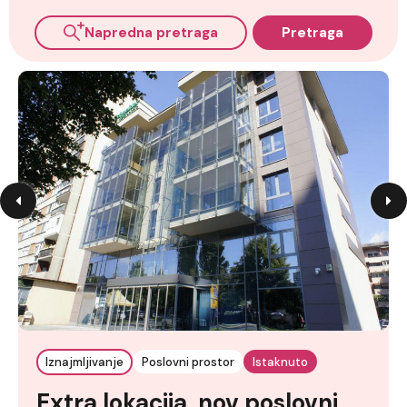
Napredna pretraga
Pretraga
Iznajmljivanje
Poslovni prostor
Istaknuto
Extra lokacija, nov poslovni