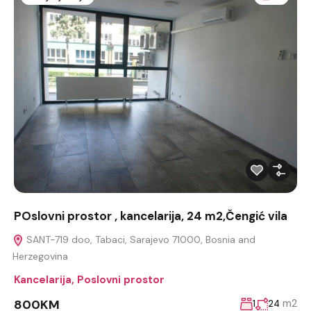
POslovni prostor , kancelarija, 24 m2,Čengić vila
SANT-719 doo, Tabaci, Sarajevo 71000, Bosnia and
Herzegovina
Kancelarija
,
Poslovni prostor
800KM
m2
1
24