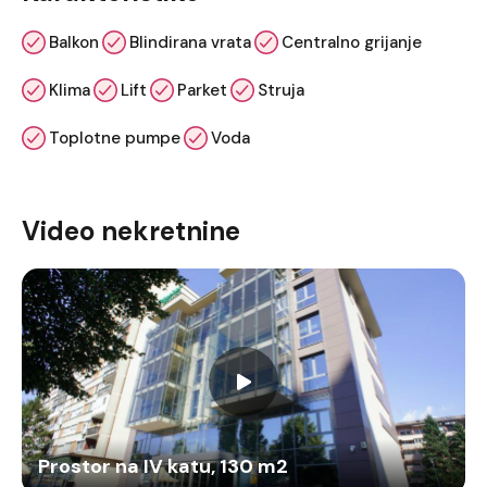
Balkon
Blindirana vrata
Centralno grijanje
Klima
Lift
Parket
Struja
Toplotne pumpe
Voda
Video nekretnine
Prostor na IV katu, 130 m2