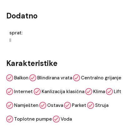
Dodatno
sprat:
II
Karakteristike
Balkon
Blindirana vrata
Centralno grijanje
Internet
Kanlizacija klasična
Klima
Lift
Namješten
Ostava
Parket
Struja
Toplotne pumpe
Voda