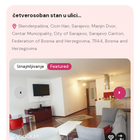
četverosoban stan u ulici…
K
Skenderpašina, Cicin Han, Sarajevo, Marijin Dvor,
Centar Municipality, City of Sarajevo, Sarajevo Canton,
Federation of Bosnia and Herzegovina, 71144, Bosnia and
Herzegovina
Iznajmljivanje
Featured
2,500KM