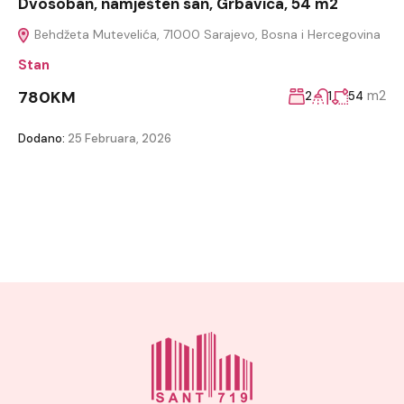
Dvosoban, namješten san, Grbavica, 54 m2
Behdžeta Mutevelića, 71000 Sarajevo, Bosna i Hercegovina
Stan
780KM
m2
2
1
54
Dodano:
25 Februara, 2026