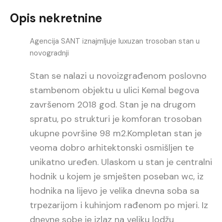
Opis nekretnine
Agencija SANT iznajmljuje luxuzan trosoban stan u
novogradnji
Stan se nalazi u novoizgrađenom poslovno
stambenom objektu u ulici Kemal begova
završenom 2018 god. Stan je na drugom
spratu, po strukturi je komforan trosoban
ukupne površine 98 m2.Kompletan stan je
veoma dobro arhitektonski osmišljen te
unikatno uređen. Ulaskom u stan je centralni
hodnik u kojem je smješten poseban wc, iz
hodnika na lijevo je velika dnevna soba sa
trpezarijom i kuhinjom rađenom po mjeri. Iz
dnevne sobe je izlaz na veliku lodžu