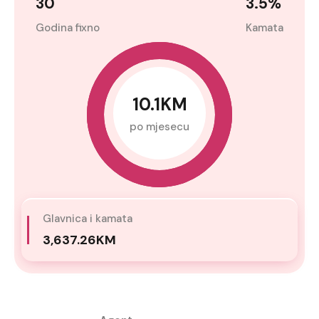
30
3.5
%
Godina fixno
Kamata
10.1KM
po mjesecu
Glavnica i kamata
3,637.26KM