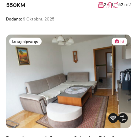
550KM
m2
2
1
52
Dodano:
9 Oktobra, 2025
Iznajmljivanje
16