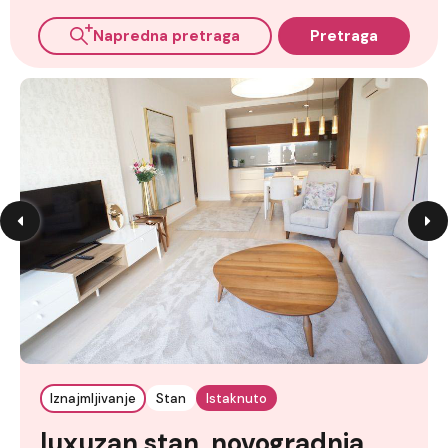
Napredna pretraga
Pretraga
Iznajmljivanje
Stan
Istaknuto
luxuzan stan, novogradnja,