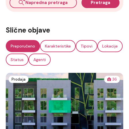
Napredna pretraga
Pretraga
Slične objave
Preporučeno
Karakteristike
Tipovi
Lokacije
Status
Agenti
Prodaja
36