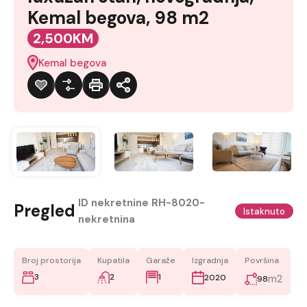
Kemal begova, 98 m2
2,500KM
Kemal begova
ID nekretnine
RH-8020-
Pregled
|
Istaknuto
nekretnina
Broj prostorija
Kupatila
Garaže
Izgradnja
Površina
3
2
1
2020
m2
98