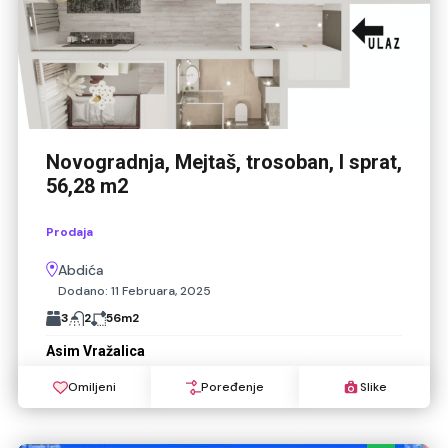
Novogradnja, Mejtaš, trosoban, I sprat,
56,28 m2
Prodaja
Abdića
Dodano:
11 Februara, 2025
3
2
56
m2
Asim Vražalica
Omiljeni
Poređenje
Slike