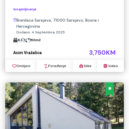
Iznajmljivanje
Branilaca Sarajeva, 71000 Sarajevo, Bosna i
Hercegovina
Dodano:
4 Septembra, 2025
6
1
150
m2
3,750KM
Asim Vražalica
Omiljeni
Poređenje
Slike
Video