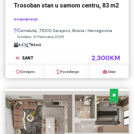
Trosoban stan u samom centru, 83 m2
Iznajmljivanje
Ćemaluša, 71000 Sarajevo, Bosna i Hercegovina
Dodano:
21 Februara, 2025
3
1
83
m2
2,300KM
SANT
Omiljeni
Poređenje
Slike