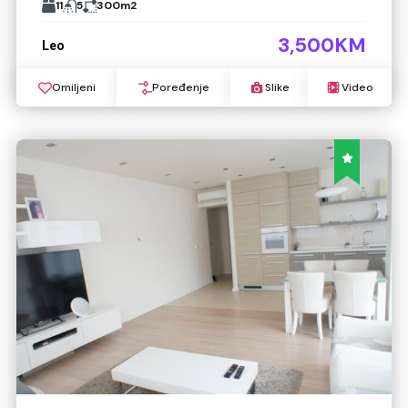
11
5
300
m2
3,500KM
Leo
Omiljeni
Poređenje
Slike
Video