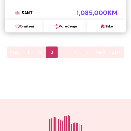
1,085,000KM
SANT
Omiljeni
Poređenje
Slike
Prev
1
2
3
4
5
6
Next
Last