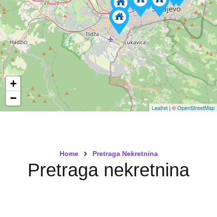
+
−
Leaflet
| ©
OpenStreetMap
Home
Pretraga Nekretnina
Pretraga nekretnina