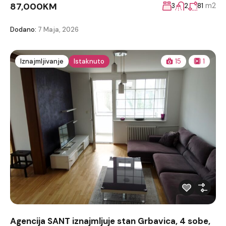
87,000KM
m2
3
2
81
Dodano:
7 Maja, 2026
Iznajmljivanje
Istaknuto
15
1
Agencija SANT iznajmljuje stan Grbavica, 4 sobe,