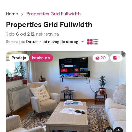
Home
Properties Grid Fullwidth
Properties Grid Fullwidth
1
do
6
od
212
nekretnina
Sortiraj po:
Datum - od novog do starog
Prodaja
Istaknuto
20
1