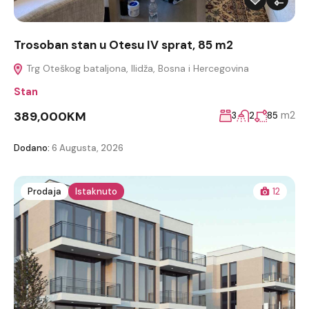
Trosoban stan u Otesu IV sprat, 85 m2
Trg Oteškog bataljona, Ilidža, Bosna i Hercegovina
Stan
389,000KM
m2
3
2
85
Dodano:
6 Augusta, 2026
Prodaja
Istaknuto
12