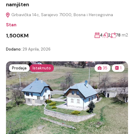
namjšten
Grbavička 14c, Sarajevo 71000, Bosna i Hercegovina
Stan
1,500KM
m2
4
2
78
Dodano:
29 Aprila, 2026
Prodaja
Istaknuto
35
1