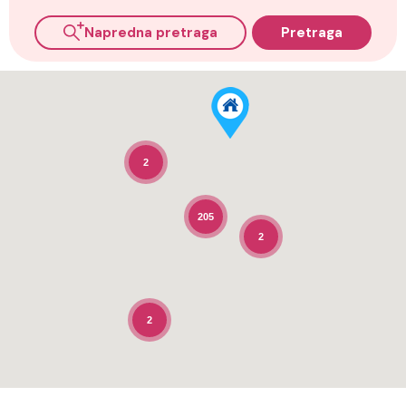
Napredna pretraga
Pretraga
2
205
2
2