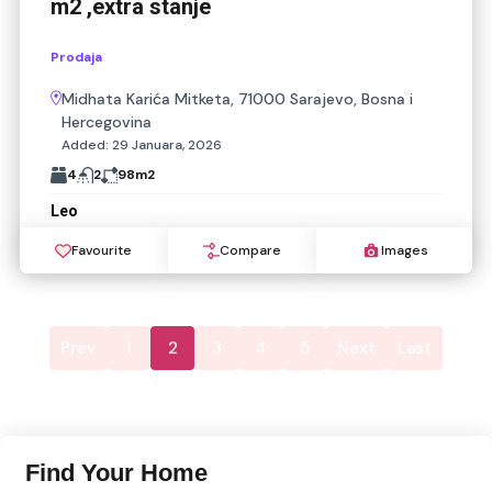
m2 ,extra stanje
Prodaja
Midhata Karića Mitketa, 71000 Sarajevo, Bosna i
Hercegovina
Added:
29 Januara, 2026
4
2
98
m2
Leo
Favourite
Compare
Images
Prev
1
2
3
4
5
Next
Last
Find Your Home