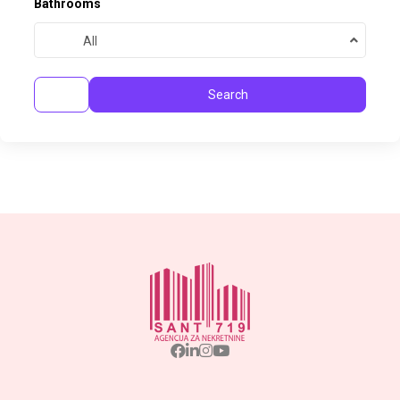
Bathrooms
All
Search