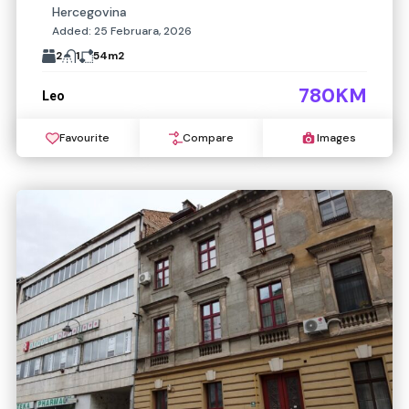
Hercegovina
Added:
25 Februara, 2026
2
1
54
m2
780KM
Leo
Favourite
Compare
Images