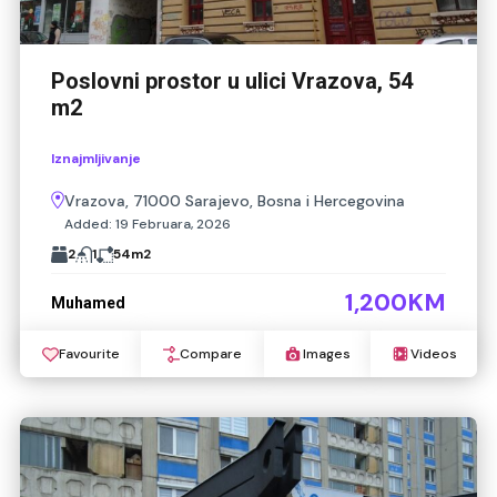
Poslovni prostor u ulici Vrazova, 54
m2
Iznajmljivanje
Vrazova, 71000 Sarajevo, Bosna i Hercegovina
Added:
19 Februara, 2026
2
1
54
m2
1,200KM
Muhamed
Favourite
Compare
Images
Videos