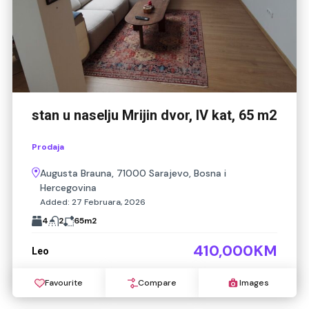
stan u naselju Mrijin dvor, IV kat, 65 m2
Prodaja
Augusta Brauna, 71000 Sarajevo, Bosna i
Hercegovina
Added:
27 Februara, 2026
4
2
65
m2
410,000KM
Leo
Favourite
Compare
Images