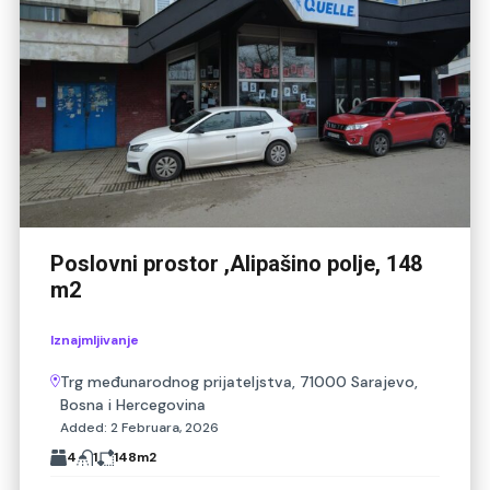
Poslovni prostor ,Alipašino polje, 148
m2
Iznajmljivanje
Trg međunarodnog prijateljstva, 71000 Sarajevo,
Bosna i Hercegovina
Added:
2 Februara, 2026
4
1
148
m2