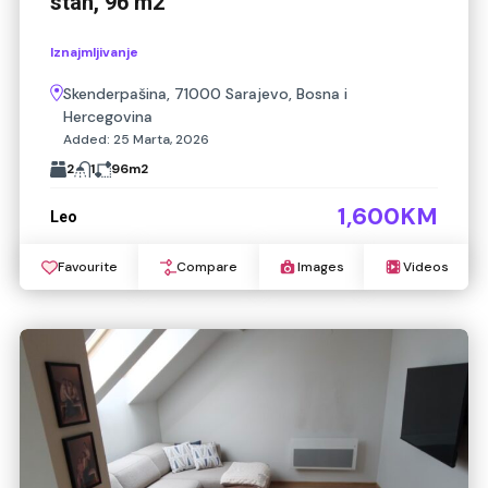
stan, 96 m2
Iznajmljivanje
Skenderpašina, 71000 Sarajevo, Bosna i
Hercegovina
Added:
25 Marta, 2026
2
1
96
m2
1,600KM
Leo
Favourite
Compare
Images
Videos