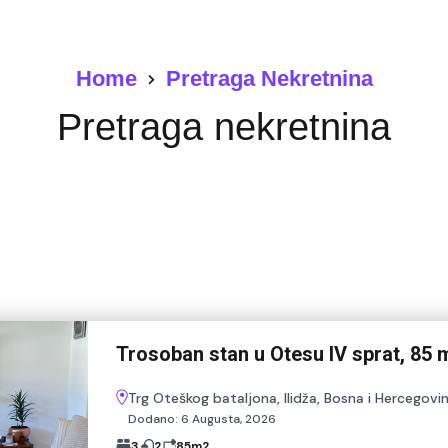
Home
Pretraga Nekretnina
Pretraga nekretnina
Trosoban stan u Otesu IV sprat, 85 
Trg Oteškog bataljona, Ilidža, Bosna i Hercegovi
Dodano:
6 Augusta, 2026
3
2
85
m2