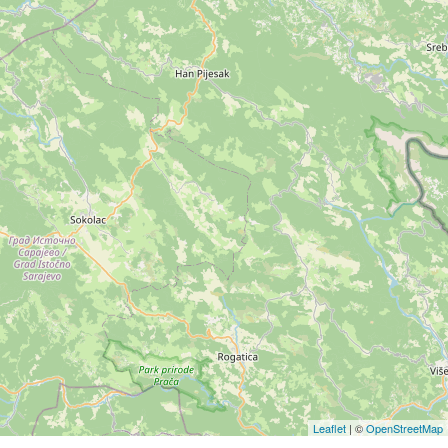
Leaflet
| ©
OpenStreetMap