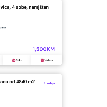
vica, 4 sobe, namjšten
vina
1,500KM
Slike
Video
 placu od 4840 m2
Prodaja