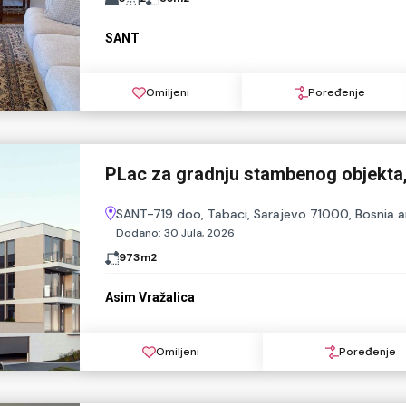
SANT
Omiljeni
Poređenje
PLac za gradnju stambenog objekta
SANT-719 doo, Tabaci, Sarajevo 71000, Bosnia 
Dodano:
30 Jula, 2026
973
m2
Asim Vražalica
Omiljeni
Poređenje