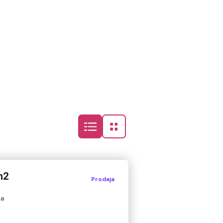
m2
Prodaja
na