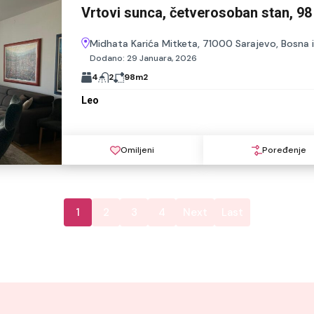
Vrtovi sunca, četverosoban stan, 98
Midhata Karića Mitketa, 71000 Sarajevo, Bosna 
Dodano:
29 Januara, 2026
4
2
98
m2
Leo
Omiljeni
Poređenje
1
2
3
4
Next
Last