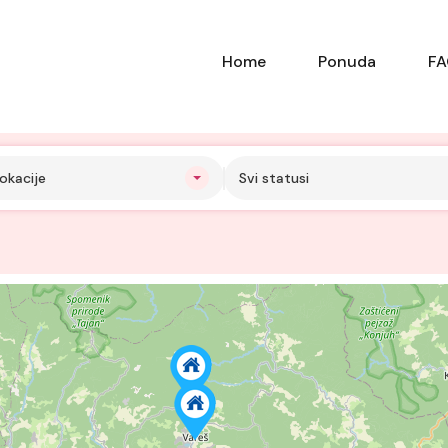
Home
Ponuda
F
okacije
Svi statusi