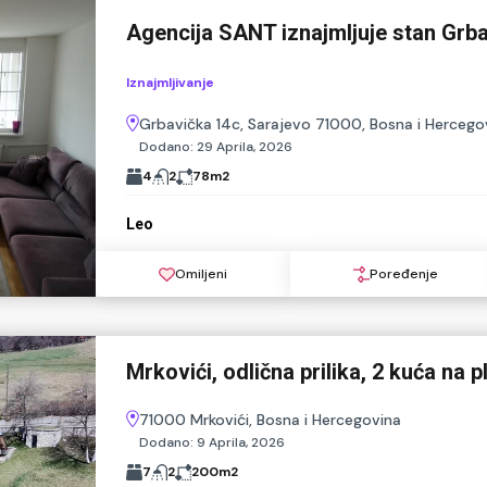
Agencija SANT iznajmljuje stan Grba
Iznajmljivanje
Grbavička 14c, Sarajevo 71000, Bosna i Hercego
Dodano:
29 Aprila, 2026
4
2
78
m2
Leo
Omiljeni
Poređenje
Mrkovići, odlična prilika, 2 kuća na
71000 Mrkovići, Bosna i Hercegovina
Dodano:
9 Aprila, 2026
7
2
200
m2