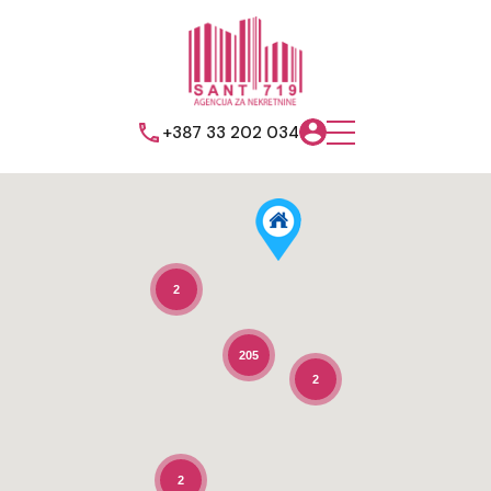
+387 33 202 034
2
205
2
2