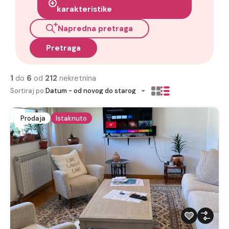
karakteristike
Napredna pretraga
Pretraga
1
do
6
od
212
nekretnina
Sortiraj po:
Datum - od novog do starog
Prodaja
Istaknuto