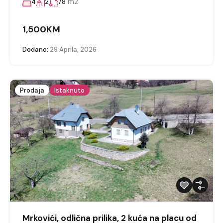
m2
4
2
78
1,500KM
Dodano:
29 Aprila, 2026
Prodaja
Istaknuto
Mrkovići, odlična prilika, 2 kuća na placu od