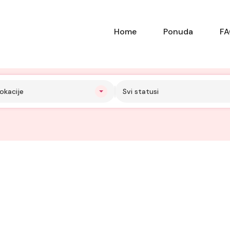
Home
Ponuda
F
okacije
Svi statusi