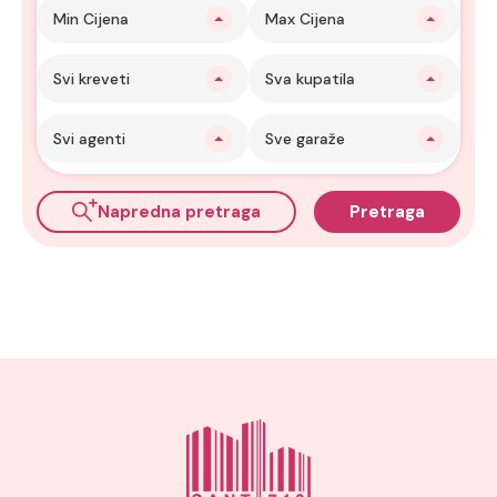
Min Cijena
Max Cijena
Svi kreveti
Sva kupatila
Svi agenti
Sve garaže
Napredna pretraga
Pretraga