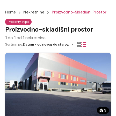
Home
Nekretnine
Proizvodno-Skladišni Prostor
Property Type
Proizvodno-skladišni prostor
1
do
1
od
1
nekretnina
Sortiraj po:
Datum - od novog do starog
9