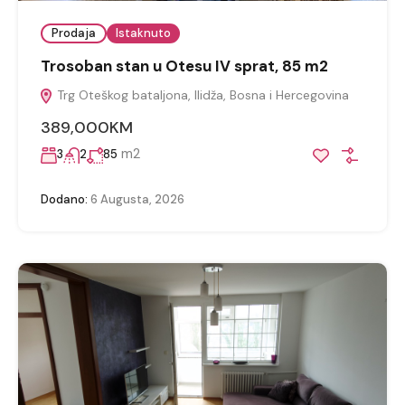
Prodaja
Istaknuto
Trosoban stan u Otesu IV sprat, 85 m2
Trg Oteškog bataljona, Ilidža, Bosna i Hercegovina
389,000KM
m2
3
2
85
Dodano:
6 Augusta, 2026