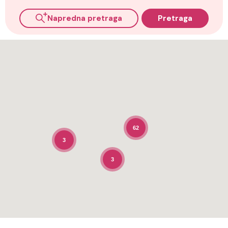
Napredna pretraga
Pretraga
62
3
3