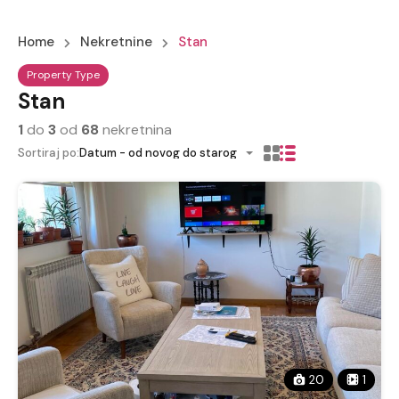
Home
Nekretnine
Stan
Property Type
Stan
1
do
3
od
68
nekretnina
Sortiraj po:
Datum - od novog do starog
20
1