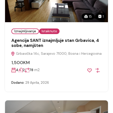
15
1
Iznajmljivanje
Istaknuto
Agencija SANT iznajmljuje stan Grbavica, 4
sobe, namjšten
Grbavička 14c, Sarajevo 71000, Bosna i Hercegovina
1,500KM
m2
4
2
78
Dodano:
29 Aprila, 2026