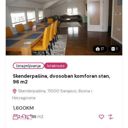
17
1
Iznajmljivanje
Istaknuto
Skenderpašina, dvosoban komforan stan,
96 m2
Skenderpašina, 71000 Sarajevo, Bosna i
Hercegovina
1,600KM
m2
2
1
96