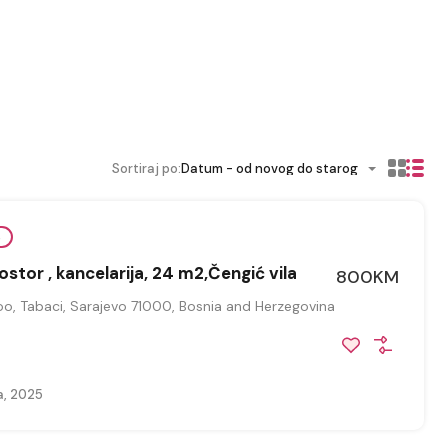
Sortiraj po:
Datum - od novog do starog
e
stor , kancelarija, 24 m2,Čengić vila
800KM
o, Tabaci, Sarajevo 71000, Bosnia and Herzegovina
a, 2025