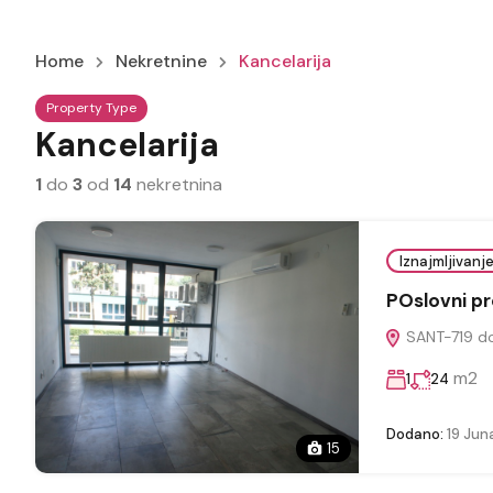
Home
Nekretnine
Kancelarija
Property Type
Kancelarija
1
do
3
od
14
nekretnina
Iznajmljivanj
POslovni pro
SANT-719 do
m2
1
24
Dodano:
19 Jun
15