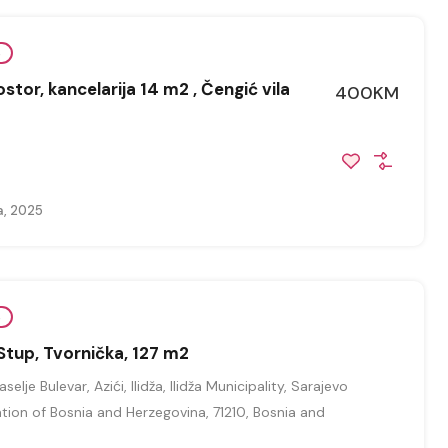
e
stor, kancelarija 14 m2 , Čengić vila
400KM
a, 2025
e
 Stup, Tvornička, 127 m2
selje Bulevar, Azići, Ilidža, Ilidža Municipality, Sarajevo
tion of Bosnia and Herzegovina, 71210, Bosnia and