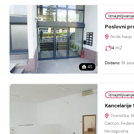
Iznajmljivanj
Poslovni pro
ferde haup
m2
14
Dodano:
19 Jun
45
Iznajmljivanj
Kancelarije
Tvornička, Na
Canton, Federa
Herzegovina