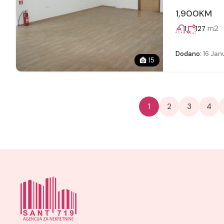
1,900KM
m2
1
127
Dodano:
16 Jan
15
1
2
3
4