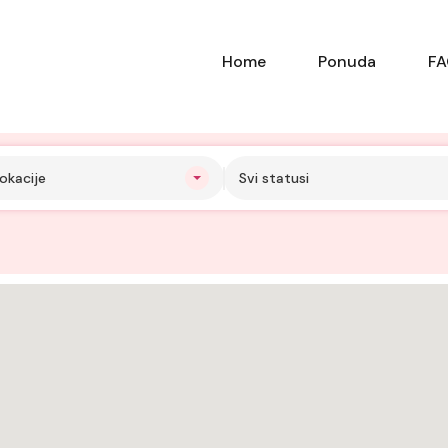
Home
Ponuda
F
okacije
Svi statusi