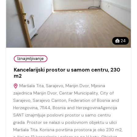
24
Iznajmljivanje
Kancelarijski prostor u samom centru, 230
m2
Maršala Tita, Sarajevo, Marijin Dvor, Mjesna
zajednica Marijin Dvor, Centar Municipality, City of
Sarajevo, Sarajevo Canton, Federation of Bosnia and
Herzegovina, 71144, Bosnia and HerzegovinaAgencija
SANT iznajmljuje poslovni prostor u samo centru
grada. Prostor se nalazi u poslovnom objektu u ulici
Maršala Tita. Korisna površina prostora je oko 230 m2,
a čini ga 12 kancelarija i nalaze se na V katu. Objekat