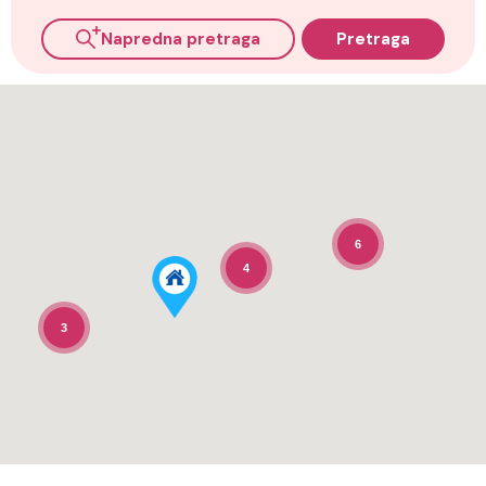
Napredna pretraga
Pretraga
6
4
3