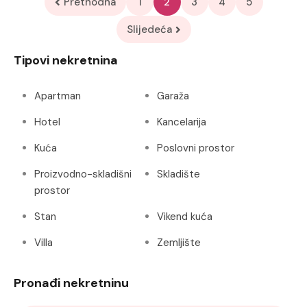
Prethodna
1
2
3
4
5
Slijedeća
Tipovi nekretnina
Apartman
Garaža
Hotel
Kancelarija
Kuća
Poslovni prostor
Proizvodno-skladišni
Skladište
prostor
Stan
Vikend kuća
Villa
Zemljište
Pronađi nekretninu