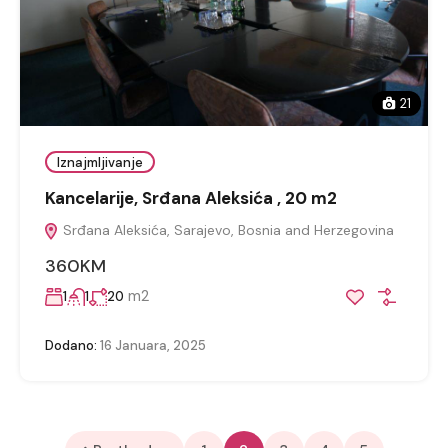
21
Iznajmljivanje
Kancelarije, Srđana Aleksića , 20 m2
Srđana Aleksića, Sarajevo, Bosnia and Herzegovina
360KM
m2
1
1
20
Dodano:
16 Januara, 2025