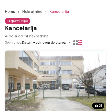
Home
Nekretnine
Kancelarija
Property Type
Kancelarija
4
do
6
od
14
nekretnina
Sortiraj po:
Datum - od novog do starog
21