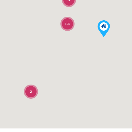
3
125
2