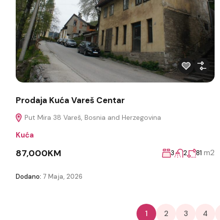
Prodaja Kuća Vareš Centar
Put Mira 38 Vareš, Bosnia and Herzegovina
Kuća
87,000KM
m2
3
2
81
Dodano:
7 Maja, 2026
1
2
3
4