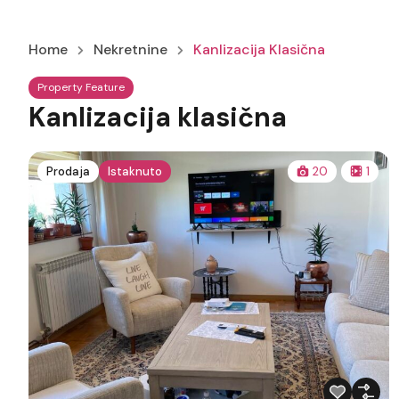
Home
Nekretnine
Kanlizacija Klasična
Property Feature
Kanlizacija klasična
Prodaja
Istaknuto
20
1