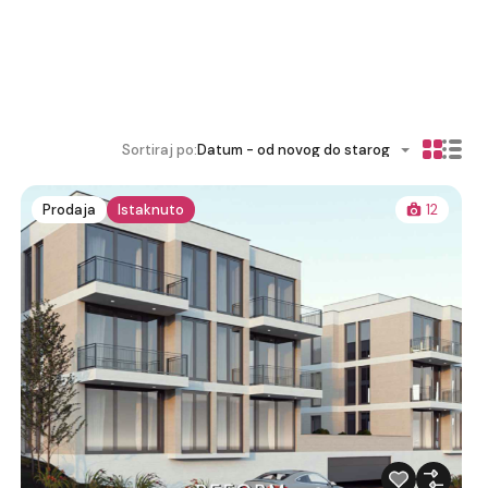
Sortiraj po:
Datum - od novog do starog
Prodaja
Istaknuto
12