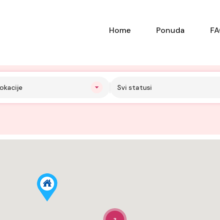
Home
Ponuda
F
okacije
Svi statusi