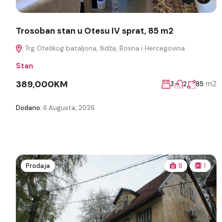
Trosoban stan u Otesu IV sprat, 85 m2
Trg Oteškog bataljona, Ilidža, Bosna i Hercegovina
Stan
389,000KM
m2
3
2
85
Dodano:
6 Augusta, 2026
Prodaja
8
1