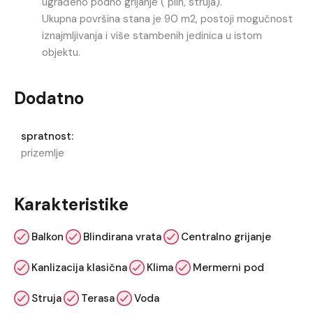
ugrađeno podno grijanje ( plin, struja).
Ukupna površina stana je 90 m2, postoji mogučnost
iznajmljivanja i više stambenih jedinica u istom
objektu.
Dodatno
spratnost:
prizemlje
Karakteristike
Balkon
Blindirana vrata
Centralno grijanje
Kanlizacija klasična
Klima
Mermerni pod
Struja
Terasa
Voda