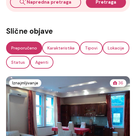
Napredna pretraga
Pretraga
Slične objave
Preporučeno
Karakteristike
Tipovi
Lokacije
Status
Agenti
Iznajmljivanje
36