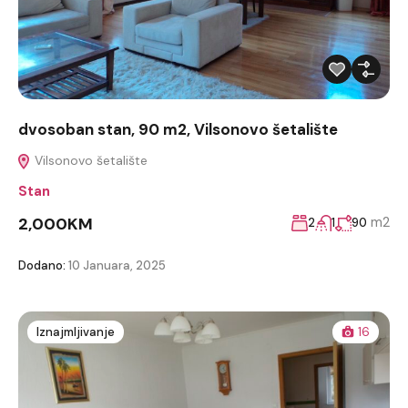
dvosoban stan, 90 m2, Vilsonovo šetalište
Vilsonovo šetalište
Stan
2,000KM
m2
2
1
90
Dodano:
10 Januara, 2025
Iznajmljivanje
16