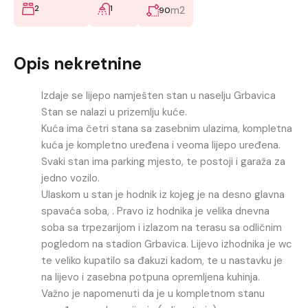
2
1
m2
90
Opis nekretnine
Izdaje se lijepo namješten stan u naselju Grbavica
Stan se nalazi u prizemlju kuće.
Kuća ima četri stana sa zasebnim ulazima, kompletna
kuća je kompletno uređena i veoma lijepo uređena.
Svaki stan ima parking mjesto, te postoji i garaža za
jedno vozilo.
Ulaskom u stan je hodnik iz kojeg je na desno glavna
spavaća soba, . Pravo iz hodnika je velika dnevna
soba sa trpezarijom i izlazom na terasu sa odličnim
pogledom na stadion Grbavica. Lijevo izhodnika je wc
te veliko kupatilo sa đakuzi kadom, te u nastavku je
na lijevo i zasebna potpuna opremljena kuhinja.
Važno je napomenuti da je u kompletnom stanu