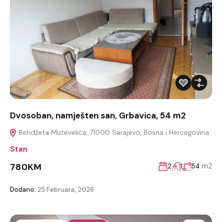
Dvosoban, namješten san, Grbavica, 54 m2
Behdžeta Mutevelića, 71000 Sarajevo, Bosna i Hercegovina
Stan
780KM
m2
2
1
54
Dodano:
25 Februara, 2026