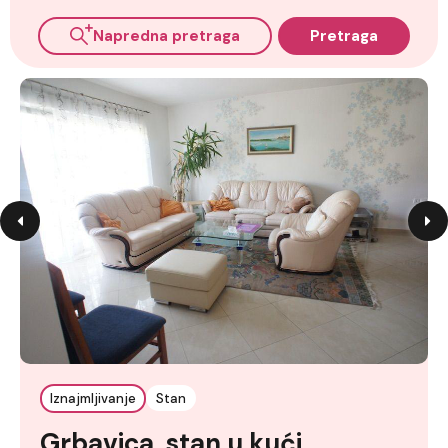
Napredna pretraga
Pretraga
Iznajmljivanje
Stan
Grbavica, stan u kući,