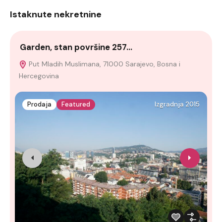
Istaknute nekretnine
Garden, stan površine 257…
K
Put Mladih Muslimana, 71000 Sarajevo, Bosna i
Hercegovina
Prodaja
Featured
Izgradnja 2015