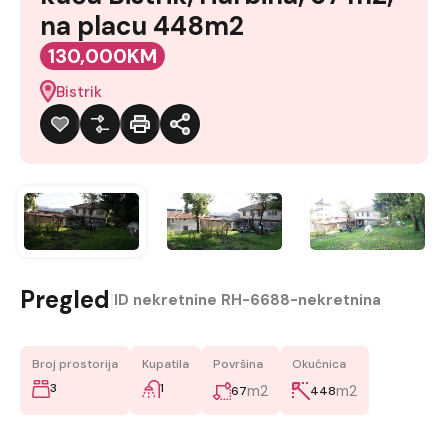
na placu 448m2
130,000KM
Bistrik
Pregled
|
ID nekretnine
RH-6688-nekretnina
Broj prostorija
Kupatila
Površina
Okućnica
3
1
m2
m2
67
448