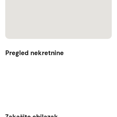
Pregled nekretnine
Zakažite obilazak