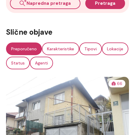
Napredna pretraga
Pretraga
Slične objave
Preporučeno
Karakteristike
Tipovi
Lokacije
Status
Agenti
66