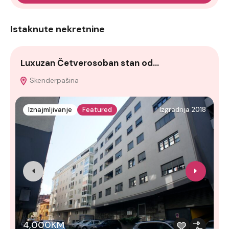
Istaknute nekretnine
Luxuzan Četverosoban stan od…
T
Skenderpašina
Iznajmljivanje
Featured
Izgradnja 2018
4,000KM