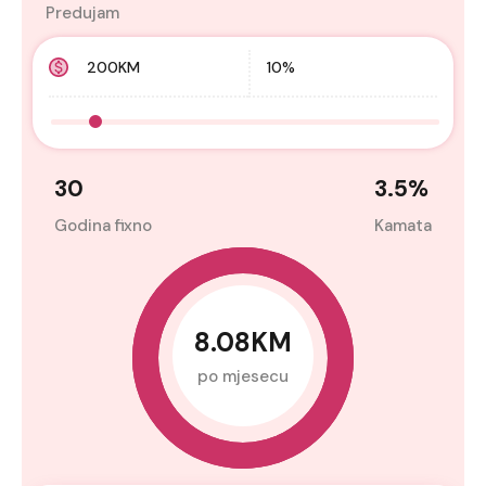
Predujam
30
3.5
%
Godina fixno
Kamata
8.08KM
po mjesecu