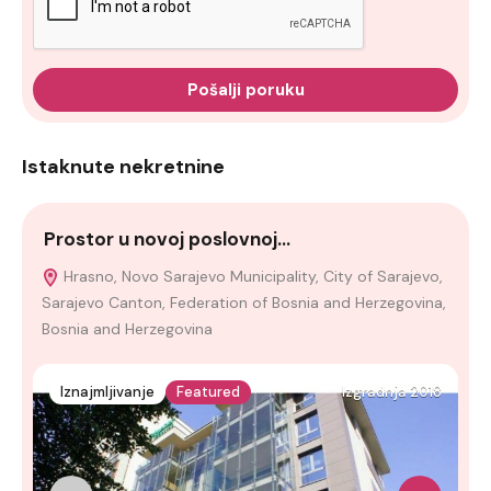
Pošalji poruku
Istaknute nekretnine
Prostor u novoj poslovnoj…
l
Hrasno, Novo Sarajevo Municipality, City of Sarajevo,
Sarajevo Canton, Federation of Bosnia and Herzegovina,
F
Bosnia and Herzegovina
H
Iznajmljivanje
Featured
Izgradnja 2018