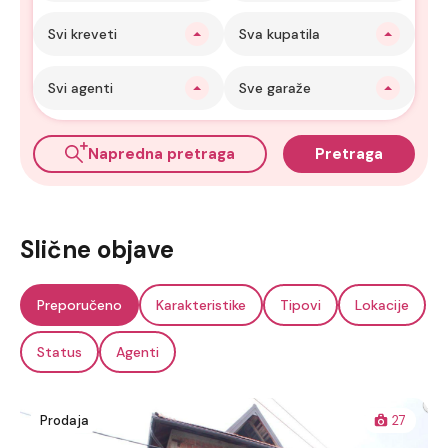
Svi kreveti
Sva kupatila
Svi agenti
Sve garaže
Napredna pretraga
Pretraga
Slične objave
Preporučeno
Karakteristike
Tipovi
Lokacije
Status
Agenti
Prodaja
27