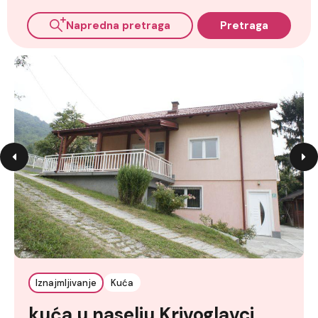
Napredna pretraga
Pretraga
Iznajmljivanje
Kuća
kuća u naselju Krivoglavci,