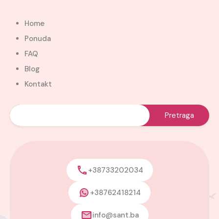
Home
Ponuda
FAQ
Blog
Kontakt
+38733202034
+38762418214
info@sant.ba