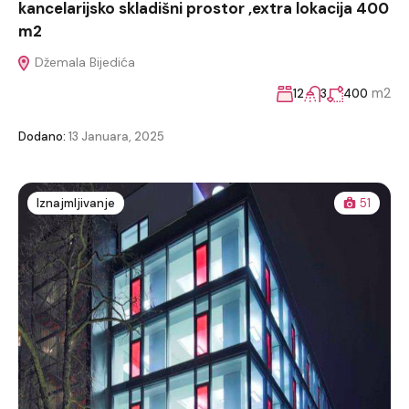
kancelarijsko skladišni prostor ,extra lokacija 400
m2
Džemala Bijedića
m2
12
3
400
Dodano:
13 Januara, 2025
Iznajmljivanje
51