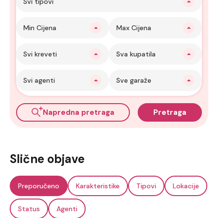
Svi tipovi
Min Cijena
Max Cijena
Svi kreveti
Sva kupatila
Svi agenti
Sve garaže
Napredna pretraga
Pretraga
Slične objave
Preporučeno
Karakteristike
Tipovi
Lokacije
Status
Agenti