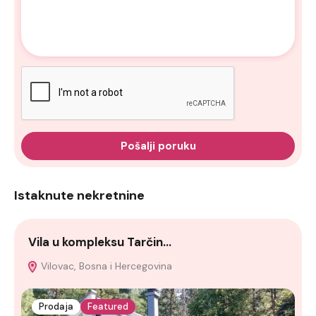
Pošalji poruku
Istaknute nekretnine
Vila u kompleksu Tarčin…
A
Vilovac, Bosna i Hercegovina
Prodaja
Featured