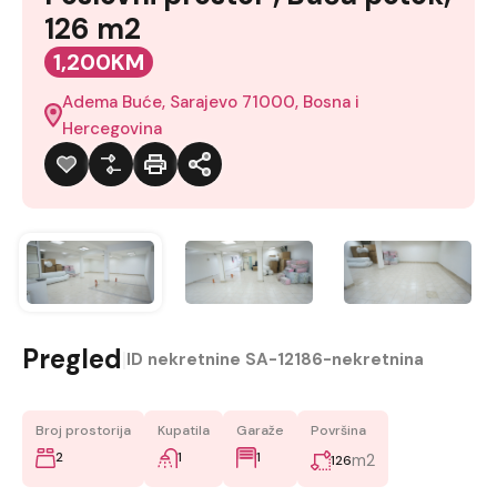
126 m2
1,200KM
Adema Buće, Sarajevo 71000, Bosna i
Hercegovina
Pregled
|
ID nekretnine
SA-12186-nekretnina
Broj prostorija
Kupatila
Garaže
Površina
2
1
1
m2
126