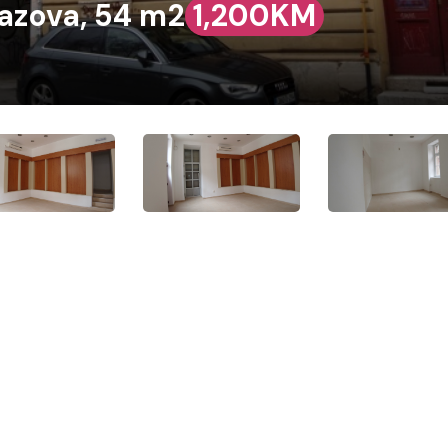
razova, 54 m2
1,200KM