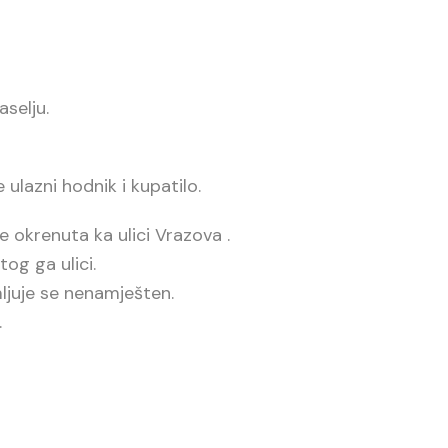
aselju.
 ulazni hodnik i kupatilo.
je okrenuta ka ulici Vrazova .
og ga ulici.
ljuje se nenamješten.
.