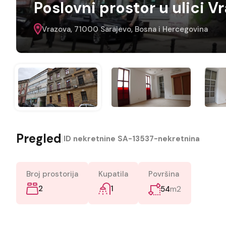
Poslovni prostor u ulici V
Vrazova, 71000 Sarajevo, Bosna i Hercegovina
Pregled
|
ID nekretnine
SA-13537-nekretnina
Broj prostorija
Kupatila
Površina
2
1
m2
54