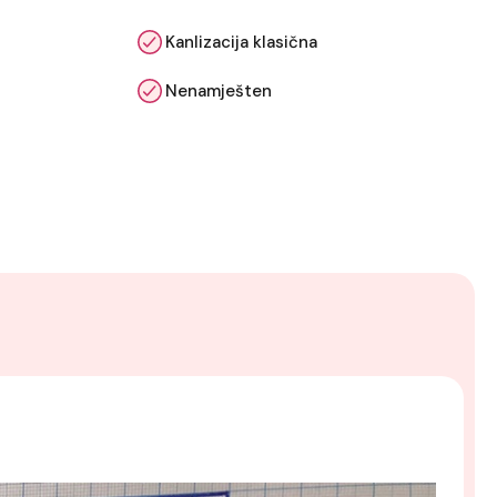
Kanlizacija klasična
Nenamješten