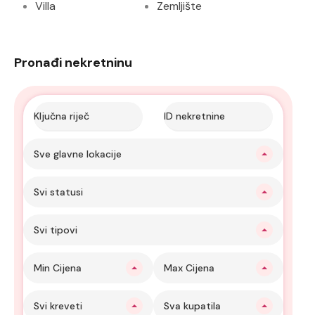
Villa
Zemljište
Pronađi nekretninu
Sve glavne lokacije
Svi statusi
Svi tipovi
Min Cijena
Max Cijena
Svi kreveti
Sva kupatila