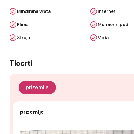
Blindirana vrata
Internet
Klima
Mermerni pod
Struja
Voda
Tlocrti
prizemlje
prizemlje