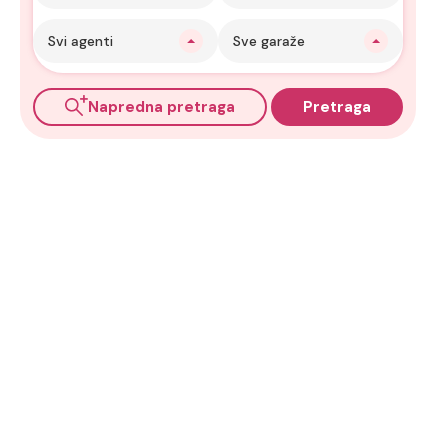
Svi agenti
Sve garaže
Napredna pretraga
Pretraga