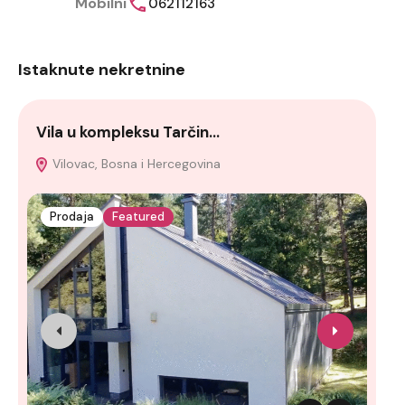
Mobilni
062112163
Istaknute nekretnine
Vila u kompleksu Tarčin…
Po
Vilovac, Bosna i Hercegovina
B
Her
Prodaja
Featured
I