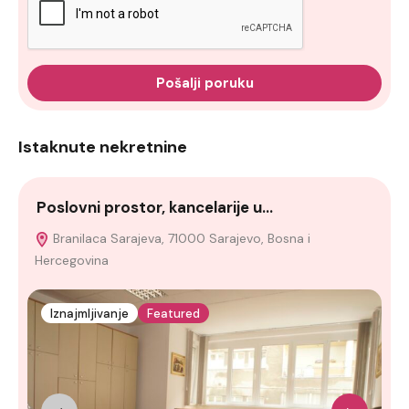
Pošalji poruku
Istaknute nekretnine
Poslovni prostor, kancelarije u…
2
Branilaca Sarajeva, 71000 Sarajevo, Bosna i
Hercegovina
Iznajmljivanje
Featured