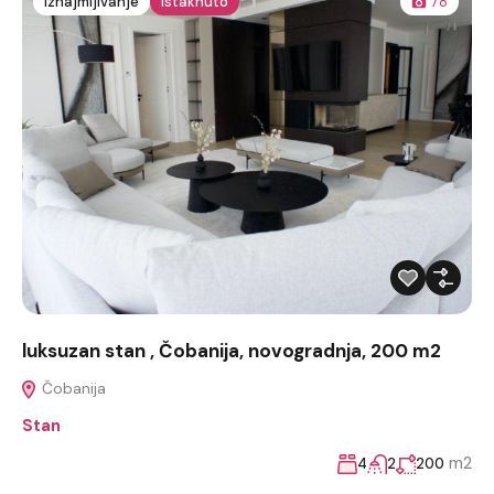
Iznajmljivanje
Istaknuto
78
luksuzan stan , Čobanija, novogradnja, 200 m2
Čobanija
Stan
m2
4
2
200