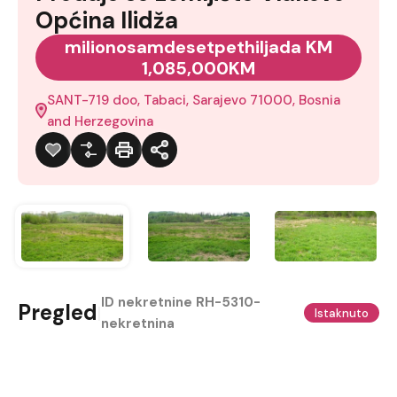
Općina Ilidža
milionosamdesetpethiljada KM
1,085,000KM
SANT-719 doo, Tabaci, Sarajevo 71000, Bosnia
and Herzegovina
ID nekretnine
RH-5310-
Pregled
|
Istaknuto
nekretnina