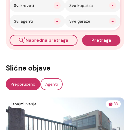
Svi kreveti
Sva kupatila
Svi agenti
Sve garaže
Napredna pretraga
Pretraga
Slične objave
Preporučeno
Agenti
Iznajmljivanje
33