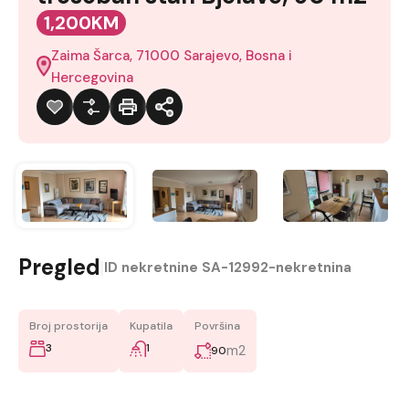
1,200KM
Zaima Šarca, 71000 Sarajevo, Bosna i
Hercegovina
Pregled
|
ID nekretnine
SA-12992-nekretnina
Broj prostorija
Kupatila
Površina
3
1
m2
90