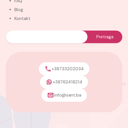
FAQ
Blog
Kontakt
+38733202034
+38762418214
info@sant.ba