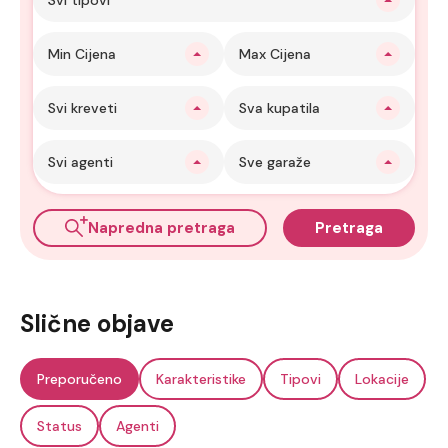
Min Cijena
Max Cijena
Svi kreveti
Sva kupatila
Svi agenti
Sve garaže
Napredna pretraga
Pretraga
Slične objave
Preporučeno
Karakteristike
Tipovi
Lokacije
Status
Agenti