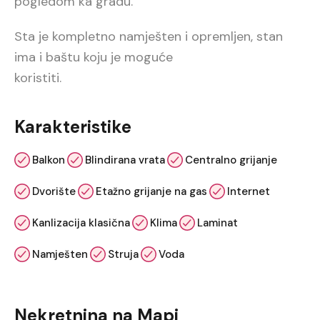
pogledom ka gradu.
Sta je kompletno namješten i opremljen, stan
ima i baštu koju je moguće
koristiti.
Karakteristike
Balkon
Blindirana vrata
Centralno grijanje
Dvorište
Etažno grijanje na gas
Internet
Kanlizacija klasična
Klima
Laminat
Namješten
Struja
Voda
Nekretnina na Mapi