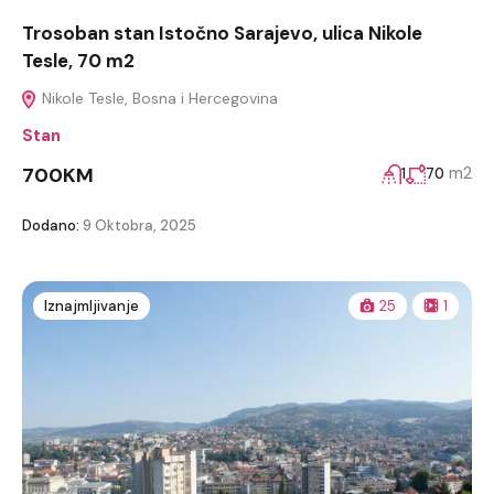
Trosoban stan Istočno Sarajevo, ulica Nikole
Tesle, 70 m2
Nikole Tesle, Bosna i Hercegovina
Stan
700KM
m2
1
70
Dodano:
9 Oktobra, 2025
Iznajmljivanje
25
1