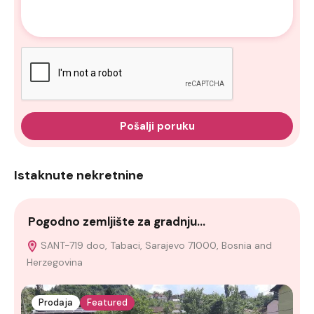
Pošalji poruku
Istaknute nekretnine
Pogodno zemljište za gradnju…
K
SANT-719 doo, Tabaci, Sarajevo 71000, Bosnia and
Herzegovina
Prodaja
Featured