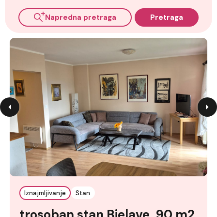
Napredna pretraga
Pretraga
Iznajmljivanje
Stan
trosoban stan Bjelave, 90 m2