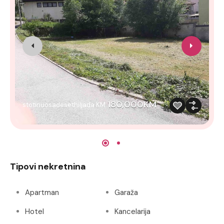
180,000KM
stotinuosadesethiljada KM
Tipovi nekretnina
Apartman
Garaža
Hotel
Kancelarija