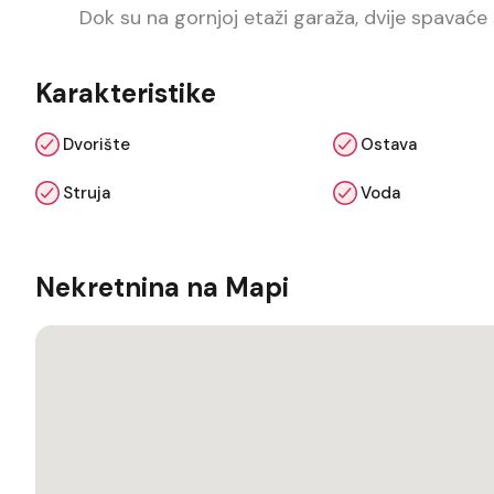
Dok su na gornjoj etaži garaža, dvije spavaće 
Karakteristike
Dvorište
Ostava
Struja
Voda
Nekretnina na Mapi