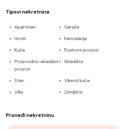
Tipovi nekretnina
Apartman
Garaža
Hotel
Kancelarija
Kuća
Poslovni prostor
Proizvodno-skladišni
Skladište
prostor
Stan
Vikend kuća
Villa
Zemljište
Pronađi nekretninu