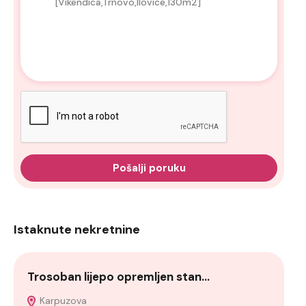
Pošalji poruku
Istaknute nekretnine
Trosoban lijepo opremljen stan…
če
Karpuzova
S