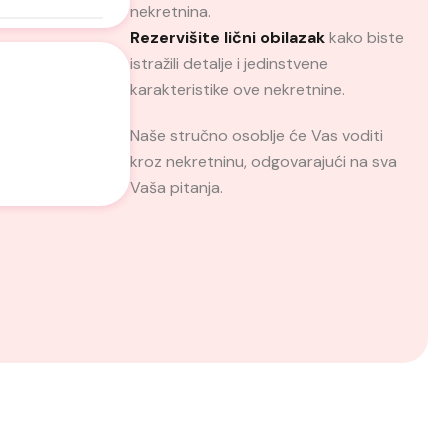
nekretnina.
Rezervišite lični obilazak
kako biste
istražili detalje i jedinstvene
karakteristike ove nekretnine.
Naše stručno osoblje će Vas voditi
kroz nekretninu, odgovarajući na sva
Vaša pitanja.