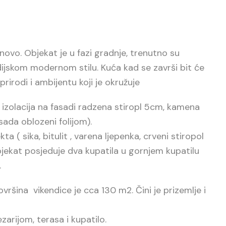
rnovo. Objekat je u fazi gradnje, trenutno su
dijskom modernom stilu. Kuća kad se završi bit će
rirodi i ambijentu koji je okružuje
izolacija na fasadi radzena stiropl 5cm, kamena
sada oblozeni folijom).
a ( sika, bitulit , varena ljepenka, crveni stiropol
bjekat posjeduje dva kupatila u gornjem kupatilu
.
vršina vikendice je cca 130 m2. Čini je prizemlje i
arijom, terasa i kupatilo.