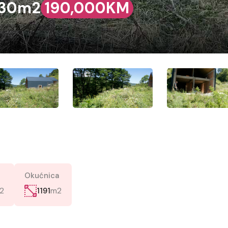
,130m2
190,000KM
Okućnica
2
m2
1191