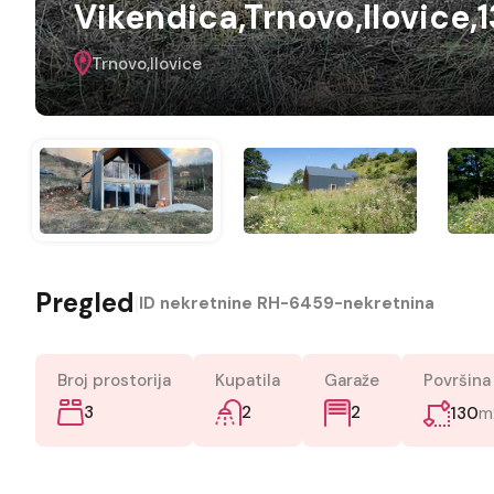
Vikendica,Trnovo,Ilovice
Trnovo,Ilovice
Pregled
|
ID nekretnine
RH-6459-nekretnina
Broj prostorija
Kupatila
Garaže
Površina
3
2
m
2
130