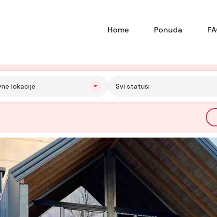
Home
Ponuda
F
vne lokacije
Svi statusi