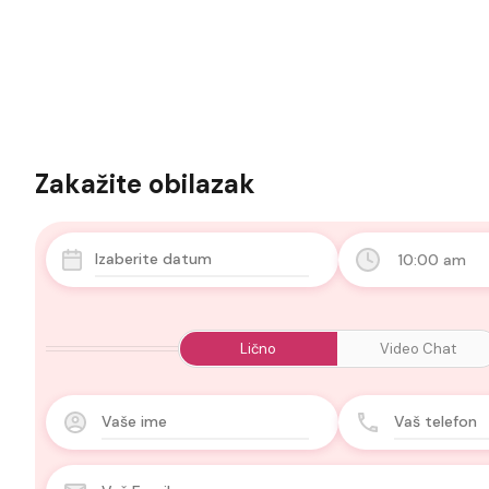
Zakažite obilazak
10:00 am
Lično
Video Chat