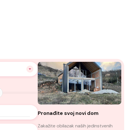
Pronađite svoj novi dom
Zakažite obilazak naših jedinstvenih