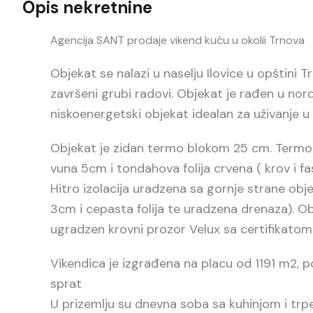
Opis nekretnine
Agencija SANT prodaje vikend kuću u okolii Trnova
Objekat se nalazi u naselju Ilovice u opštini T
završeni grubi radovi. Objekat je rađen u nor
niskoenergetski objekat idealan za uživanje u p
Objekat je zidan termo blokom 25 cm. Termo 
vuna 5cm i tondahova folija crvena ( krov i fa
Hitro izolacija uradzena sa gornje strane objekt
3cm i cepasta folija te uradzena drenaza). O
ugradzen krovni prozor Velux sa certifikatom
Vikendica je izgrađena na placu od 1191 m2, po
sprat
U prizemlju su dnevna soba sa kuhinjom i trpez