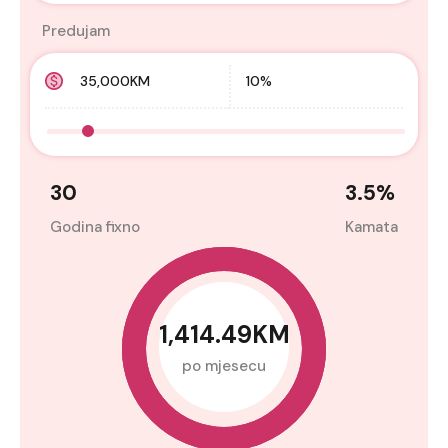
Predujam
30
3.5
%
Godina fixno
Kamata
1,414.49KM
po mjesecu