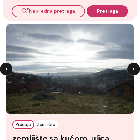
Napredna pretraga
Pretraga
Prodaja
Zemljište
zemljište sa kućom ,ulica