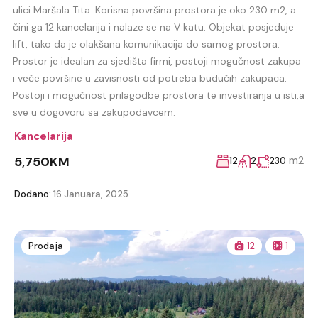
ulici Maršala Tita. Korisna površina prostora je oko 230 m2, a
čini ga 12 kancelarija i nalaze se na V katu. Objekat posjeduje
lift, tako da je olakšana komunikacija do samog prostora.
Prostor je idealan za sjedišta firmi, postoji mogučnost zakupa
i veče površine u zavisnosti od potreba budučih zakupaca.
Postoji i mogučnost prilagodbe prostora te investiranja u isti,a
sve u dogovoru sa zakupodavcem.
Kancelarija
5,750KM
m2
12
2
230
Dodano:
16 Januara, 2025
Prodaja
12
1