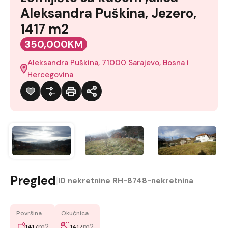
Aleksandra Puškina, Jezero,
1417 m2
350,000KM
Aleksandra Puškina, 71000 Sarajevo, Bosna i
Hercegovina
Pregled
|
ID nekretnine
RH-8748-nekretnina
Površina
Okućnica
m2
m2
1417
1417