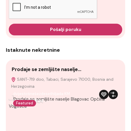
Pošalji poruku
Istaknute nekretnine
Prodaje se zemljište naselje…
V
SANT-719 doo, Tabaci, Sarajevo 71000, Bosnia and
Herzegovina
C
a
dvijestotinešezdesethiljada KM
260,000KM
Featured