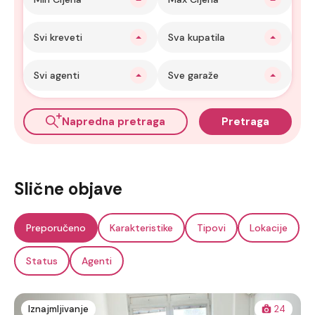
Svi kreveti
Sva kupatila
Svi agenti
Sve garaže
Napredna pretraga
Pretraga
Slične objave
Preporučeno
Karakteristike
Tipovi
Lokacije
Status
Agenti
Iznajmljivanje
24