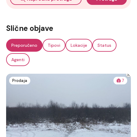
Slične objave
Preporučeno
Tipovi
Lokacije
Status
Agenti
Prodaja
7