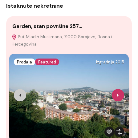
Istaknute nekretnine
Garden, stan površine 257…
K
Put Mladih Muslimana, 71000 Sarajevo, Bosna i
Hercegovina
Prodaja
Featured
Izgradnja 2015