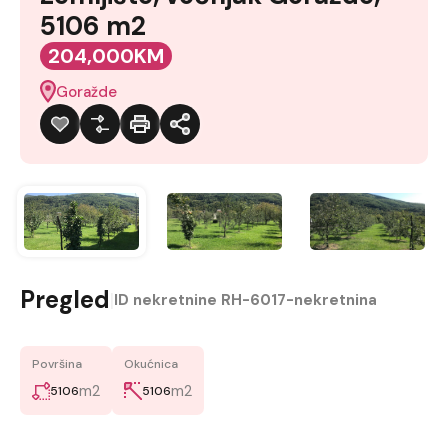
5106 m2
204,000KM
Goražde
Pregled
|
ID nekretnine
RH-6017-nekretnina
Površina
Okućnica
m2
m2
5106
5106