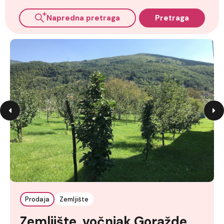
Napredna pretraga
Pretraga
Prodaja
Zemljište
Zemljište, vočnjak Goražde,