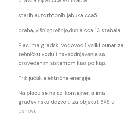
6 vrsta šljive cca 94 stabla
starih autothtonih jabuka cca5
oraha, višnje,trešnje,dunja cca 13 stabala
Plac ima gradski vodovod i veliki bunar za
tehnićku vodu i navaodnjavanje sa
provedenim sistemom kao po kap.
Priključak električne energije.
Na placu se nalazi kontejner, a ima
građevinsku dozvolu za objekat 8X8 u
osnovi.