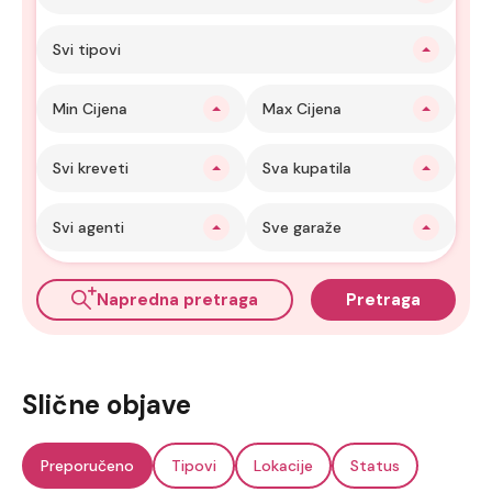
Svi tipovi
Min Cijena
Max Cijena
Svi kreveti
Sva kupatila
Svi agenti
Sve garaže
Napredna pretraga
Pretraga
Slične objave
Preporučeno
Tipovi
Lokacije
Status