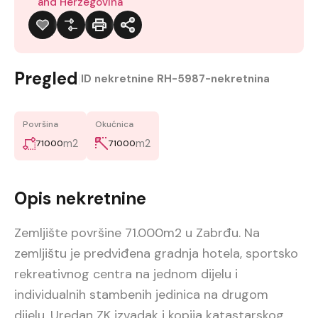
and Herzegovina
Pregled
|
ID nekretnine
RH-5987-nekretnina
Površina
Okućnica
m2
m2
71000
71000
Opis nekretnine
Zemljište površine 71.000m2 u Zabrđu. Na
zemljištu je predviđena gradnja hotela, sportsko
rekreativnog centra na jednom dijelu i
individualnih stambenih jedinica na drugom
dijelu. Uredan ZK izvadak i kopija katastarskog