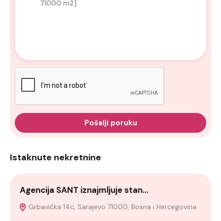
Pošalji poruku
Istaknute nekretnine
Agencija SANT iznajmljuje stan…
K
Grbavička 14c, Sarajevo 71000, Bosna i Hercegovina