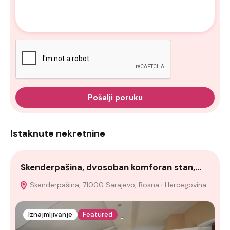
Pošalji poruku
Istaknute nekretnine
Skenderpašina, dvosoban komforan stan,…
l
Skenderpašina, 71000 Sarajevo, Bosna i Hercegovina
Iznajmljivanje
Featured