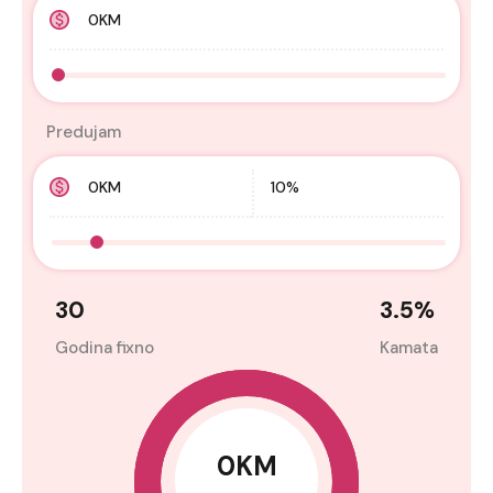
Predujam
30
3.5
%
Godina fixno
Kamata
0KM