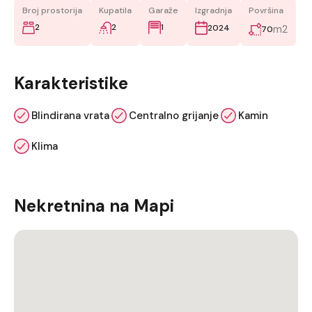
Broj prostorija
Kupatila
Garaže
Izgradnja
Površina
2
2
1
2024
m2
70
Karakteristike
Blindirana vrata
Centralno grijanje
Kamin
Klima
Nekretnina na Mapi