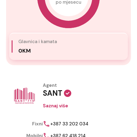
po mjesecu
Glavnica i kamata
0KM
Agent
SANT
Saznaj više
Fixni
+387 33 202 034
Mobilni
+387 62 418 214