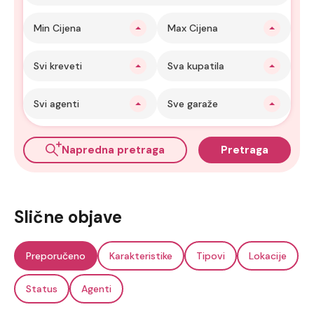
Min Cijena
Max Cijena
Svi kreveti
Sva kupatila
Svi agenti
Sve garaže
Napredna pretraga
Pretraga
Slične objave
Preporučeno
Karakteristike
Tipovi
Lokacije
Status
Agenti