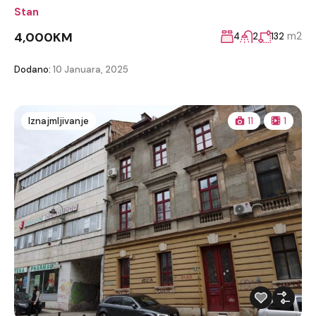
Stan
4,000KM
m2
4
2
132
Dodano:
10 Januara, 2025
Iznajmljivanje
11
1