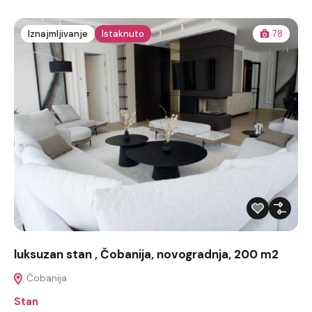
Iznajmljivanje
Istaknuto
78
luksuzan stan , Čobanija, novogradnja, 200 m2
Čobanija
Stan