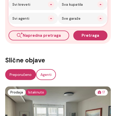
Svi kreveti
Sva kupatila
Svi agenti
Sve garaže
Napredna pretraga
Pretraga
Slične objave
Preporučeno
Agenti
Prodaja
Istaknuto
17