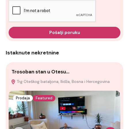
Pošalji poruku
Istaknute nekretnine
Trosoban stan u Otesu…
K
Trg Oteškog bataljona, Ilidža, Bosna i Hercegovina
Prodaja
Featured