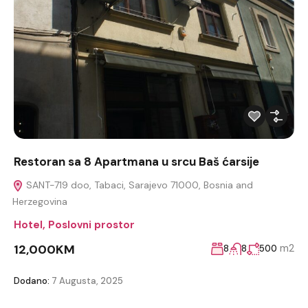
Restoran sa 8 Apartmana u srcu Baš ćarsije
SANT-719 doo, Tabaci, Sarajevo 71000, Bosnia and
Herzegovina
Hotel
,
Poslovni prostor
12,000KM
m2
8
8
500
Dodano:
7 Augusta, 2025