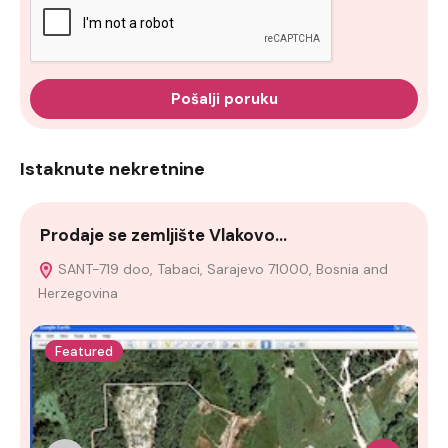
Pošalji poruku
Istaknute nekretnine
Prodaje se zemljište Vlakovo…
S
SANT-719 doo, Tabaci, Sarajevo 71000, Bosnia and
Herzegovina
Featured