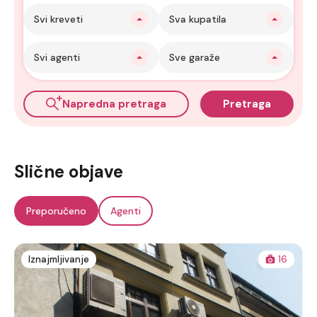
Svi kreveti
Sva kupatila
Svi agenti
Sve garaže
Napredna pretraga
Pretraga
Slične objave
Preporučeno
Agenti
Iznajmljivanje
16