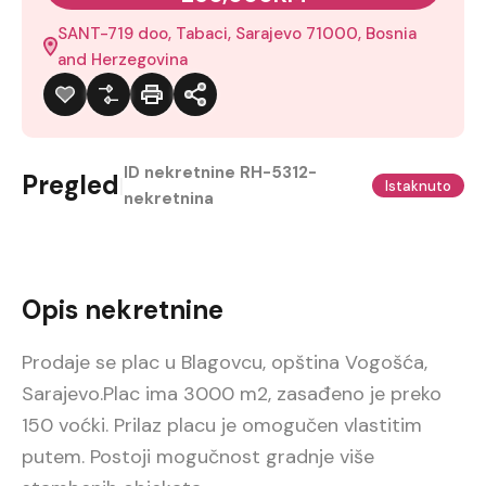
SANT-719 doo, Tabaci, Sarajevo 71000, Bosnia
and Herzegovina
ID nekretnine
RH-5312-
Pregled
|
Istaknuto
nekretnina
Opis nekretnine
Prodaje se plac u Blagovcu, opština Vogošća,
Sarajevo.Plac ima 3000 m2, zasađeno je preko
150 voćki. Prilaz placu je omogučen vlastitim
putem. Postoji mogučnost gradnje više