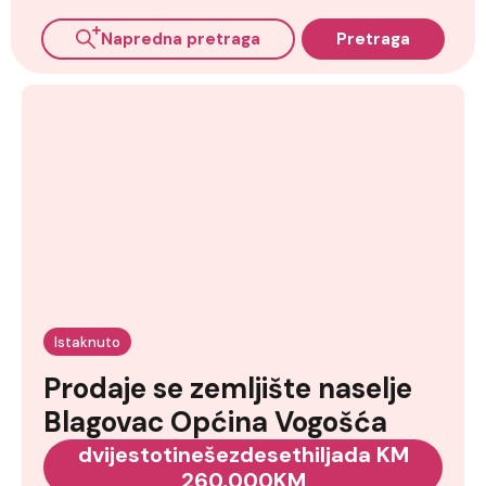
Napredna pretraga
Pretraga
Istaknuto
Prodaje se zemljište naselje
Blagovac Općina Vogošća
dvijestotinešezdesethiljada KM
260,000KM