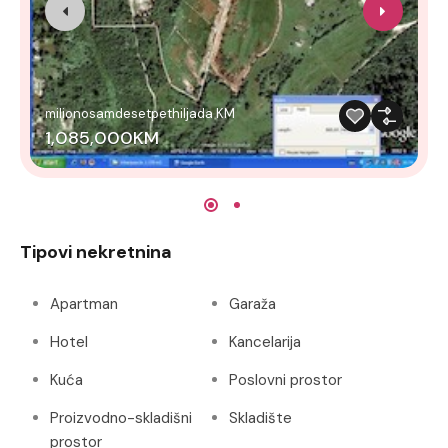
milionosamdesetpethiljada KM
1,085,000KM
Tipovi nekretnina
Apartman
Garaža
Hotel
Kancelarija
Kuća
Poslovni prostor
Proizvodno-skladišni
Skladište
prostor