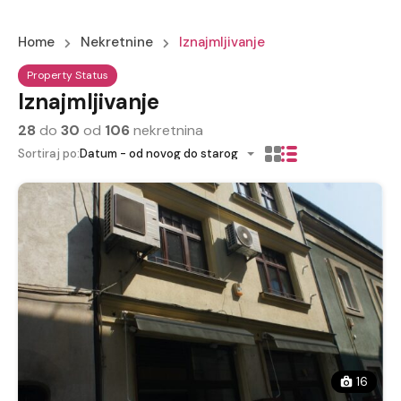
Home
Nekretnine
Iznajmljivanje
Property Status
Iznajmljivanje
28
do
30
od
106
nekretnina
Sortiraj po:
Datum - od novog do starog
16