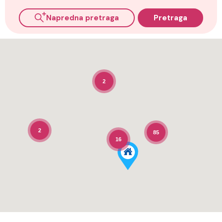
Napredna pretraga
Pretraga
2
2
85
16