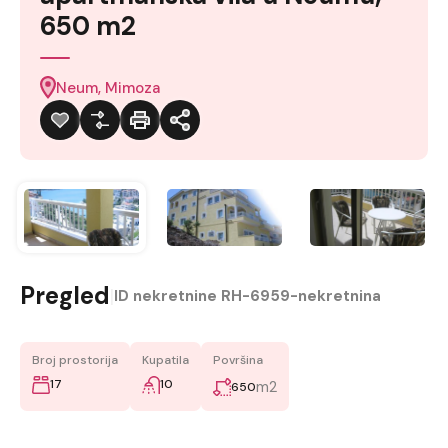
650 m2
Neum, Mimoza
Pregled
|
ID nekretnine
RH-6959-nekretnina
Broj prostorija
Kupatila
Površina
17
10
m2
650