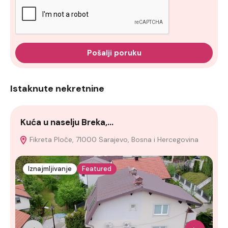
Pošalji poruku
Istaknute nekretnine
Kuća u naselju Breka,…
N
Fikreta Ploče, 71000 Sarajevo, Bosna i Hercegovina
Iznajmljivanje
Featured