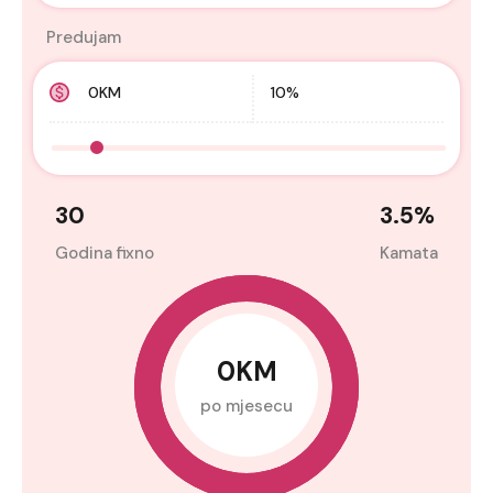
Predujam
30
3.5
%
Godina fixno
Kamata
0KM
po mjesecu