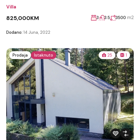
Villa
825,000KM
m2
3
3.5
3500
Dodano:
14 Juna, 2022
Prodaja
Istaknuto
25
1