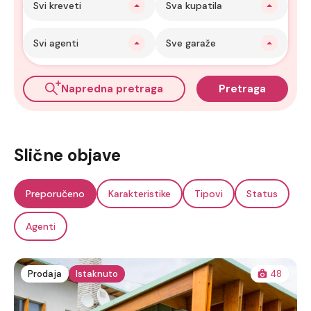
Svi kreveti
Sva kupatila
Svi agenti
Sve garaže
Napredna pretraga
Pretraga
Slične objave
Preporučeno
Karakteristike
Tipovi
Status
Agenti
Prodaja
Istaknuto
48