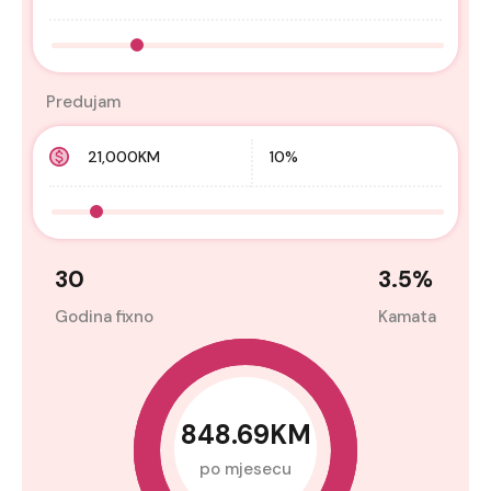
Predujam
30
3.5
%
Godina fixno
Kamata
848.69KM
po mjesecu