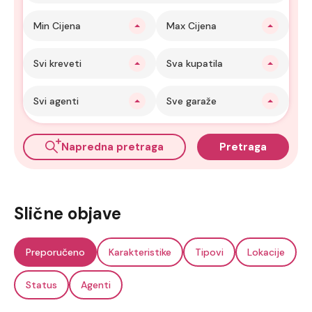
Min Cijena
Max Cijena
Svi kreveti
Sva kupatila
Svi agenti
Sve garaže
Napredna pretraga
Pretraga
Slične objave
Preporučeno
Karakteristike
Tipovi
Lokacije
Status
Agenti