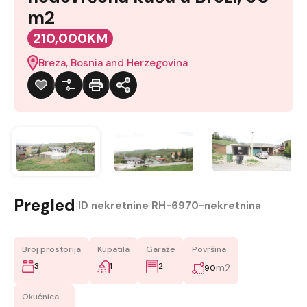
m2
210,000KM
Breza, Bosnia and Herzegovina
Pregled
|
ID nekretnine
RH-6970-nekretnina
Broj prostorija
Kupatila
Garaže
Površina
3
1
2
m2
90
Okućnica