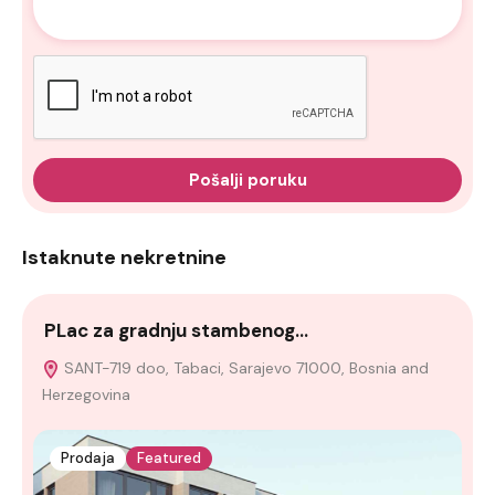
Pošalji poruku
Istaknute nekretnine
PLac za gradnju stambenog…
K
SANT-719 doo, Tabaci, Sarajevo 71000, Bosnia and
Herzegovina
Prodaja
Featured