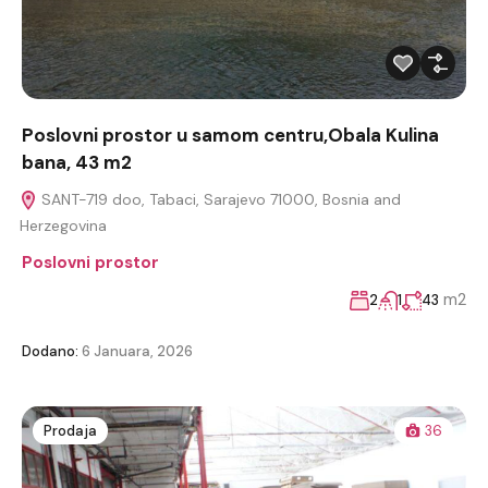
Poslovni prostor u samom centru,Obala Kulina
bana, 43 m2
SANT-719 doo, Tabaci, Sarajevo 71000, Bosnia and
Herzegovina
Poslovni prostor
m2
2
1
43
Dodano:
6 Januara, 2026
Prodaja
36