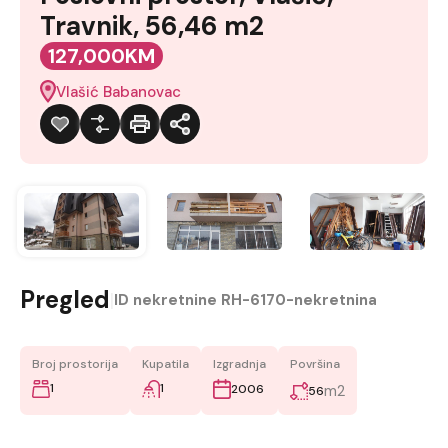
Travnik, 56,46 m2
127,000KM
Vlašić Babanovac
Pregled
|
ID nekretnine
RH-6170-nekretnina
Broj prostorija
Kupatila
Izgradnja
Površina
1
1
2006
m2
56