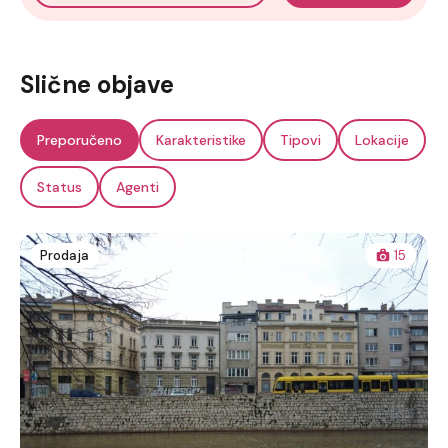
Slične objave
Preporučeno
Karakteristike
Tipovi
Lokacije
Status
Agenti
Prodaja
15